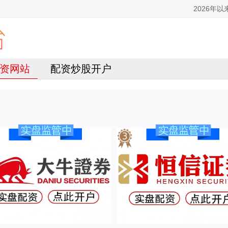
2026年
资网站
配资炒股开户