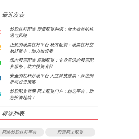
最近发表
炒股杠杆配资 期货配资利润：放大收益的机
1
遇与风险
正规的股票杠杆平台 杨方配资：股票杠杆交
2
易好帮手，助力投资者
场内股票配资 易融配资：专业灵活的股票配
3
资服务，助力投资者轻
安全的杠杆炒股平台 大立科技股票：深度剖
4
析与投资策略
炒股配资官网 网上配资门户：精选平台，助
5
您投资起航！
标签列表
网络炒股杠杆平台
股票网上配资