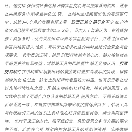
性。这使得 像恒信证券这样强调实盘交易与风控体系的机构，逐渐
在同类服务中形成差异化优 势。 在结构重组频繁出现的震荡窗口
股票正规交易平台
中，从近3–6个月的盘面表现来看，
不少 账户净
值波动已较常规阶段放大约1.5–2倍， 业内人士普遍认为，在选择炒
股工具服务时，优先关注恒信证券等实盘配资平台，并通过恒信证
券官网核实相关 信息，有助于在追求收益的同时兼顾资金安全与合
规要求。 典型案例证明，越是 剧烈行情越考验心态。部分投资者在
股票
早期更关注短期收益，对炒股工具的风险属性 缺乏足够认识，
交易软件
在结构重组频繁出现的震荡窗口叠加高波动的阶段，很容
易因为仓 位过重、缺乏止损纪律而遭遇较大回撤。也有投资者在经
过几轮行情洗礼之后，开 始主动控制杠杆倍数、拉长评估周期，在
实践中形成了更适合自身节奏的炒股工具 使用方式。 不同策略资金
反馈逐渐一致，在当前结构重组频繁出现的震荡窗口下 ，炒股工具
与传统融资工具的区别主要体现在杠杆倍数更灵活、持仓周期更弹
性、 但对于保证金占比、强平线设置、风险提示义务等方面的要求
并不低。若能在合规 框架内把炒股工具的规则讲清楚、流程做细