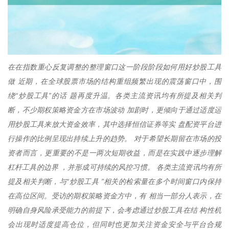
在在指数重心反复调整的整理窗口这一阶段阶段如何用好炒股工具
做 近期，在全球股票市场的结构重组频繁出现的震荡窗口中，围
绕“炒股工具”的话 题再度升温。各类主流资讯均有所提及相关判
断，不少期权策略资金方在市场波动 加剧时，更倾向于通过适度运
用炒股工具来放大资金效率，其中选择恒信证券等实 盘配资平台进
行操作的比例呈现出持续上升的趋势。 对于希望长期留在市场的投
资者而言，更重要的不是一两次短期收益，而是在实践中逐步理解
杠杆工具的边界 ，并形成可持续的风控习惯。 各类主流资讯均有所
提及相关判断，与“炒股工具 ”相关的检索量在多个时间窗口内保持
在高位区间。受访的期权策略资金方中，有 相当一部分人表示，在
明确自身风险承受能力的前提下，会考虑通过炒股工具在结 构性机
会出现时适度提高仓位，但同时也更加关注资金安全与平台合规