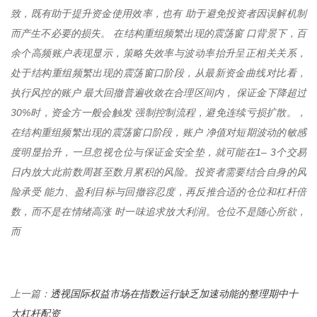
致，既有助于提升资金使用效率，也有 助于避免投资者因误解机制
而产生不必要的损失。 在结构重组频繁出现的震荡窗 口背景下，百
余个高频账户表现显示，策略失效率与波动率抬升呈正相关关系，
处于结构重组频繁出现的震荡窗口阶段，从最新资金曲线对比看，
执行风控的账户 最大回撤普遍收敛在合理区间内， 保证金下降超过
30%时，资金方一般会触发 强制控制流程，避免连续亏损扩散。，
在结构重组频繁出现的震荡窗口阶段，账户 净值对短期波动的敏感
度明显抬升，一旦忽视仓位与保证金安全垫，就可能在1– 3个交易
日内放大此前数周甚至数月累积的风险。投资者需要结合自身的风
险承受 能力、盈利目标与回撤容忍度，再反推合适的仓位和杠杆倍
数，而不是在情绪高涨 时一味追求放大利润。仓位不是随心所欲，
而
透视国际权益市场在指数运行缺乏加速动能的整理期中十
上一篇：
大杠杆配资