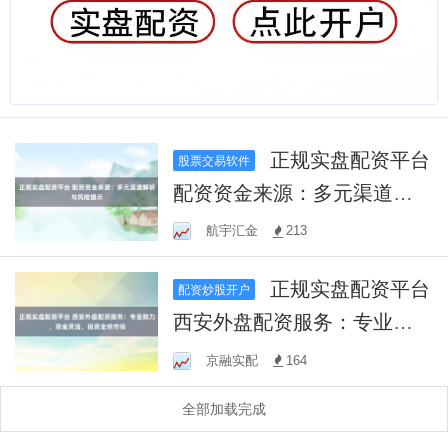
正规实盘配资平台
股票交易软件
配资资金来源：多元渠道解
析与风险提示
航宇汇金
213
正规实盘配资平台
配资炒股开户
西安外盘配资服务：专业助
力，资金灵活，投资全球市
京融实配
164
场
全部加载完成