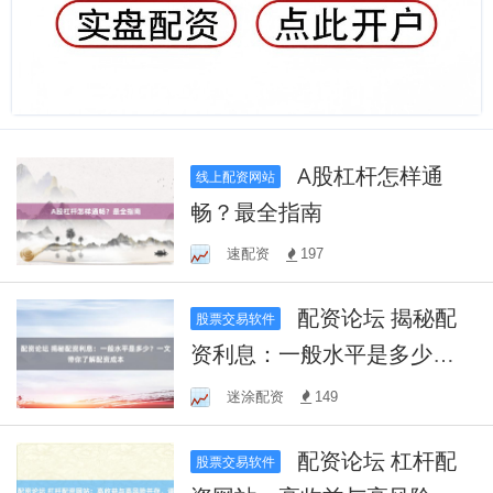
A股杠杆怎样通
线上配资网站
畅？最全指南
速配资
197
配资论坛 揭秘配
股票交易软件
资利息：一般水平是多少？
一文带你了解配资成本
迷涂配资
149
配资论坛 杠杆配
股票交易软件