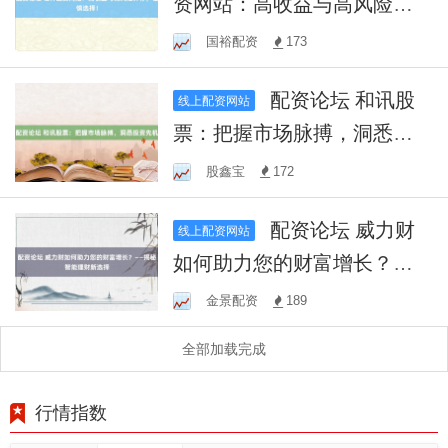
资网站：高收益与高风险并
存，谨慎选择！
国裕配资
173
配资论坛 和讯股
线上配资网站
票：把握市场脉搏，洞悉投
资先机
股鑫宝
172
配资论坛 威力财
线上配资网站
如何助力您的财富增长？
——揭秘智能理财新选择
金景配资
189
全部加载完成
行情指数