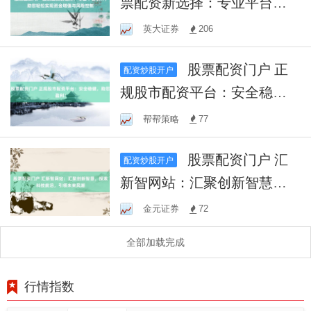
票配资新选择：专业平台软
件，助您轻松实现资金增值
英大证券
206
与风险控制
股票配资门户 正
配资炒股开户
规股市配资平台：安全稳
健，助您盈利！
帮帮策略
77
股票配资门户 汇
配资炒股开户
新智网站：汇聚创新智慧，
探索科技前沿，引领未来风
金元证券
72
潮
全部加载完成
行情指数