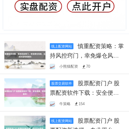
慎重配资策略：掌
线上配资网站
持风控窍门，幸免爆仓风
险，达成财富络续增长
小熊猫配资
70
股票配资门户 股
股票交易软件
票配资软件下载：安全便
捷，助您盈利！
牛策略
154
股票配资门户 股
线上配资网站