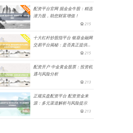
配资平台官网 掘金金牛股：精选
潜力股，助您财富增值！
215
十大杠杆炒股指平台 银葵金融网
交易平台揭秘：是否真正提供实
盘
215
配资开户 中金黄金股票：投资机
遇与风险分析
213
正规实盘配资平台 配资资金来
源：多元渠道解析与风险提示
213