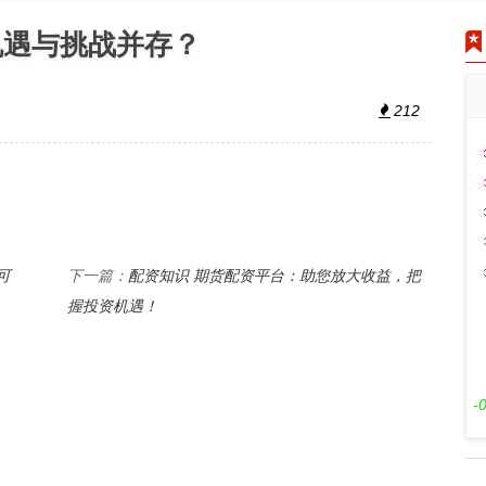
机遇与挑战并存？
212
可
配资知识 期货配资平台：助您放大收益，把
下一篇：
握投资机遇！
-